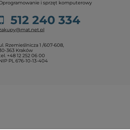
Oprogramowanie i sprzęt komputerowy
512 240 334
zakupy@mat.net.pl
ul. Rzemieślnicza 1 /607-608,
30-363 Kraków
tel. +48 12 252 06 00
NIP PL 676-10-13-404