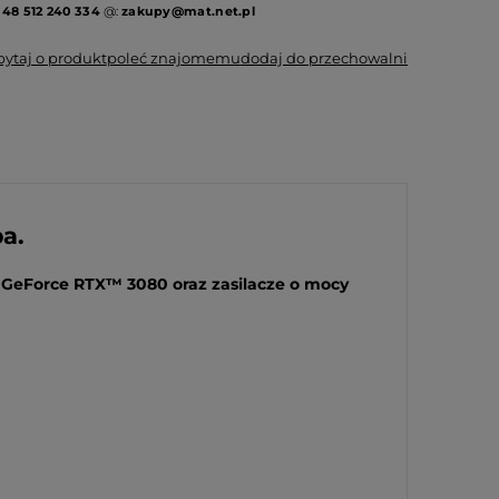
:
48 512 240 334
@:
zakupy@mat.net.pl
pytaj o produkt
poleć znajomemu
dodaj do przechowalni
a.
 GeForce RTX™ 3080 oraz zasilacze o mocy