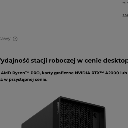
tel.
za
stawy
Cena nie zawiera ewentualnych
kosztów płatności
ydajność stacji roboczej w cenie desktop
ry AMD Ryzen™ PRO, karty graficzne NVIDIA RTX™ A2000 lub
ć w przystępnej cenie.