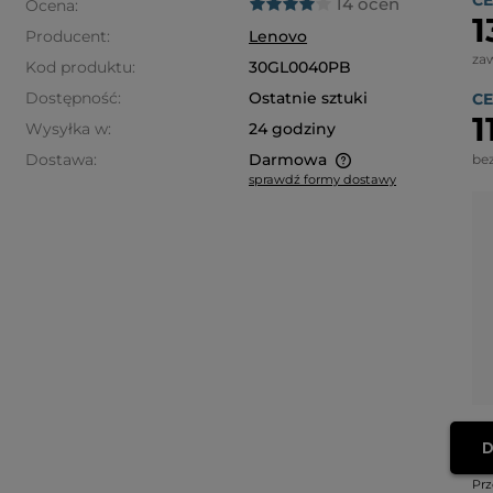
CE
14 ocen
Ocena:
1
Producent:
Lenovo
za
Kod produktu:
30GL0040PB
Dostępność:
Ostatnie sztuki
CE
1
Wysyłka w:
24 godziny
Dostawa:
Darmowa
be
sprawdź formy dostawy
Cena nie zawiera ewentualnych
kosztów płatności
D
Prz