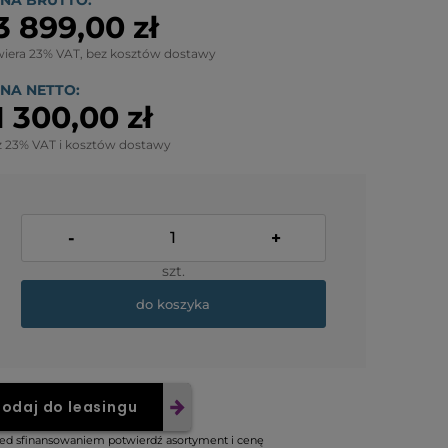
NA BRUTTO:
3 899,00 zł
wiera 23% VAT, bez kosztów dostawy
NA NETTO:
1 300,00 zł
z 23% VAT i kosztów dostawy
-
+
szt.
do koszyka
odaj do leasingu
ed sfinansowaniem potwierdź asortyment i cenę