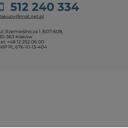
512 240 334
zakupy@mat.net.pl
ul. Rzemieślnicza 1 /607-608,
30-363 Kraków
tel. +48 12 252 06 00
NIP PL 676-10-13-404