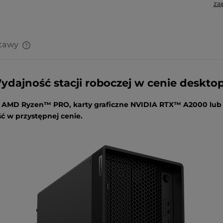
za
stawy
Cena nie zawiera ewentualnych
kosztów płatności
ydajność stacji roboczej w cenie desktop
ry AMD Ryzen™ PRO, karty graficzne NVIDIA RTX™ A2000 lub
ć w przystępnej cenie.