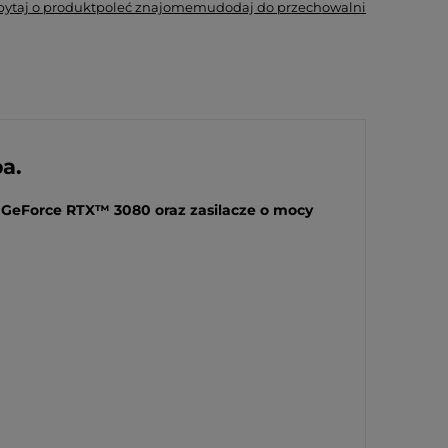
pytaj o produkt
poleć znajomemu
dodaj do przechowalni
a.
 GeForce RTX™ 3080 oraz zasilacze o mocy