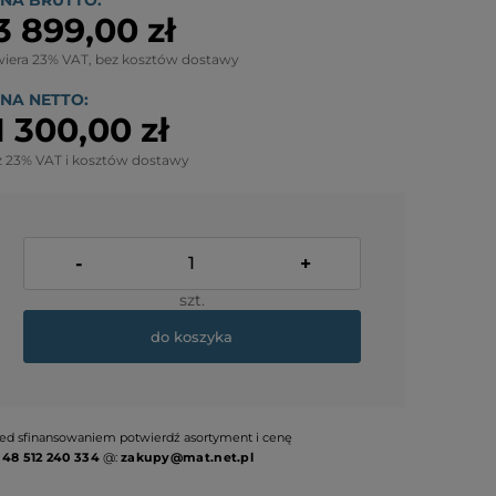
NA BRUTTO:
3 899,00 zł
wiera 23% VAT, bez kosztów dostawy
NA NETTO:
1 300,00 zł
z 23% VAT i kosztów dostawy
-
+
szt.
do koszyka
ed sfinansowaniem potwierdź asortyment i cenę
:
48 512 240 334
@:
zakupy@mat.net.pl