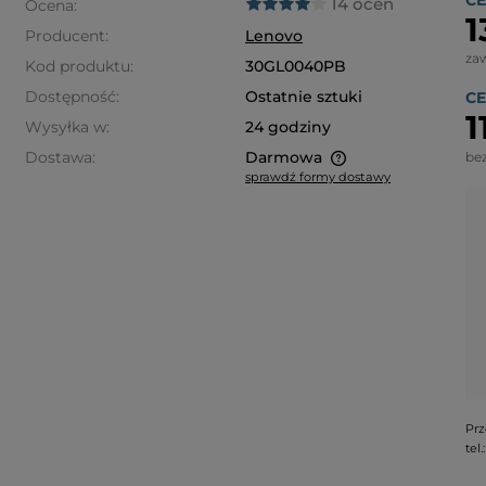
CE
14 ocen
Ocena:
1
Producent:
Lenovo
za
Kod produktu:
30GL0040PB
Dostępność:
Ostatnie sztuki
CE
1
Wysyłka w:
24 godziny
Dostawa:
Darmowa
be
sprawdź formy dostawy
Cena nie zawiera ewentualnych
kosztów płatności
Prz
tel.