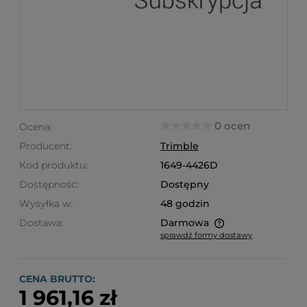
0 ocen
Ocena:
Producent:
Trimble
Kod produktu:
1649-4426D
Dostępność:
Dostępny
Wysyłka w:
48 godzin
Dostawa:
Darmowa
sprawdź formy dostawy
Cena nie zawiera ewentualnych kosztów płatności
CENA BRUTTO:
1 961,16 zł