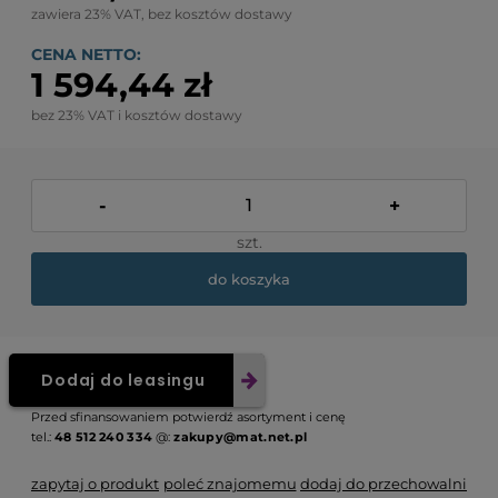
zawiera 23% VAT, bez kosztów dostawy
CENA NETTO:
1 594,44 zł
bez 23% VAT i kosztów dostawy
-
+
szt.
do koszyka
Dodaj do leasingu
Przed sfinansowaniem potwierdź asortyment i cenę
tel.:
48 512 240 334
@:
zakupy@mat.net.pl
zapytaj o produkt
poleć znajomemu
dodaj do przechowalni