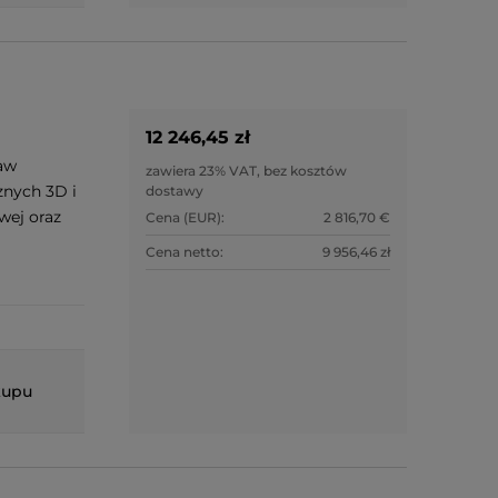
12 246,45 zł
taw
zawiera 23% VAT, bez kosztów
znych 3D i
dostawy
wej oraz
Cena (EUR):
2 816,70 €
Cena netto:
9 956,46 zł
kupu