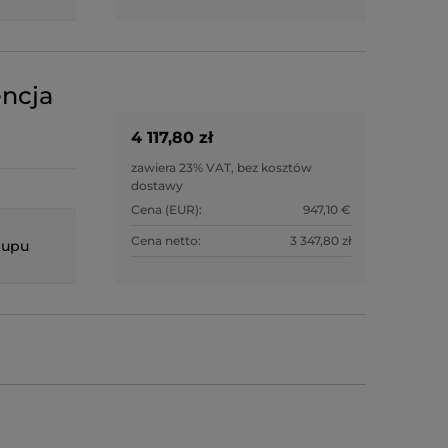
encja
4 117,80 zł
zawiera 23% VAT, bez kosztów
dostawy
Cena (EUR):
947,10 €
Cena netto:
3 347,80 zł
kupu