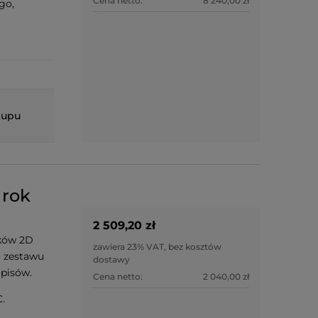
Cena netto:
8 240,00 zł
go,
kupu
 rok
2 509,20 zł
ków 2D
zawiera 23% VAT, bez kosztów
o zestawu
dostawy
opisów.
Cena netto:
2 040,00 zł
.